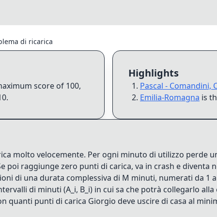
lema di ricarica
Highlights
a maximum score of
100
,
Pascal - Comandini, 
10
.
Emilia-Romagna
is t
scarica molto velocemente. Per ogni minuto di utilizzo perde
Se poi raggiunge zero punti di carica, va in crash e diventa 
oni di una durata complessiva di M minuti, numerati da 1 a M
ntervalli di minuti (A_i, B_i) in cui sa che potrà collegarlo all
. Con quanti punti di carica Giorgio deve uscire di casa al mi