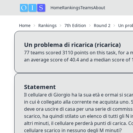
Home
Rankings
Teams
About
Home
Rankings
7th Edition
Round 2
Un prob
Un problema di ricarica (ricarica)
77
teams scored
3110
points on this task, for 
an average score of
40.4
and a median score of
Statement
Il cellulare di Giorgio ha la sua età e ormai si 
in cui è collegato alla corrente ne acquista uno. 
deve ora uscire di casa per una serie di commissi
scarico, ha quindi stilato un elenco di tutti gli N i
altri minuti, il cellulare perderà punti di carica
cellulare scarico in nessuno degli M minuti?